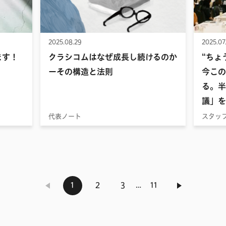
2025.08.29
2025.07
ます！
クラシコムはなぜ成長し続けるのか
“ちょ
ーその構造と法則
今この
る。半
議」を
代表ノート
スタッ
…
1
2
3
11