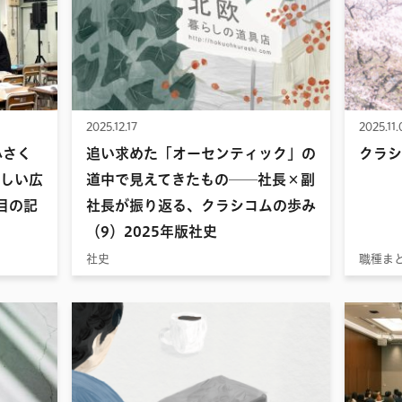
2025.12.17
2025.11.
小さく
追い求めた「オーセンティック」の
クラシ
しい広
道中で見えてきたもの──社長×副
目の記
社長が振り返る、クラシコムの歩み
（9）2025年版社史
社史
職種ま