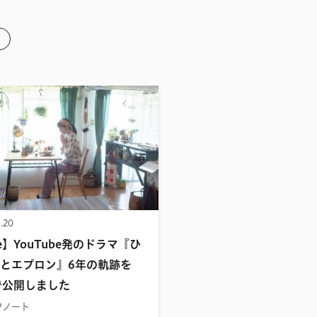
.20
te】YouTube発のドラマ『ひ
とエプロン』6年の軌跡を
eで公開しました
フノート