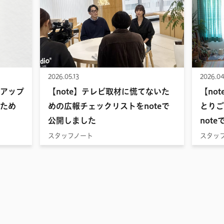
2026.05.13
2026.04
アップ
【note】テレビ取材に慌てないた
【no
ため
めの広報チェックリストをnoteで
とりご
公開しました
not
スタッフノート
スタッ