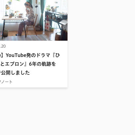
.20
te】YouTube発のドラマ『ひ
とエプロン』6年の軌跡を
eで公開しました
フノート