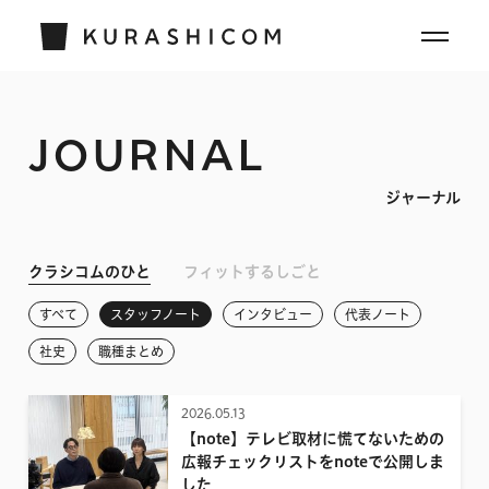
JOURNAL
ジャーナル
クラシコムのひと
フィットするしごと
すべて
スタッフノート
インタビュー
代表ノート
社史
職種まとめ
2026.05.13
【note】テレビ取材に慌てないための
広報チェックリストをnoteで公開しま
した