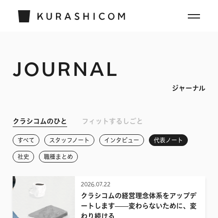
JOURNAL
ジャーナル
クラシコムのひと
フィットするしごと
すべて
スタッフノート
インタビュー
代表ノート
社史
職種まとめ
2026.07.22
クラシコムの経営理念体系をアップデ
ートします——変わらないために、変
わり続ける