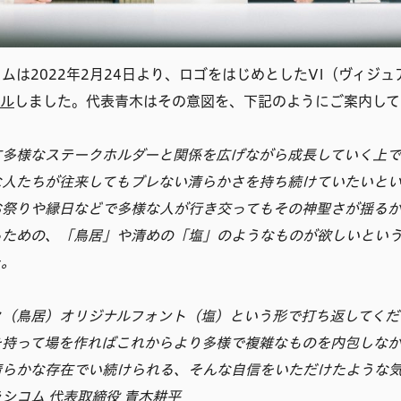
ムは2022年2月24日より、ロゴをはじめとしたVI（ヴィジ
アル
しました。代表青木はその意図を、下記のようにご案内して
す多様なステークホルダーと関係を広げながら成長していく上
な人たちが往来してもブレない清らかさを持ち続けていたいと
お祭りや縁日などで多様な人が行き交ってもその神聖さが揺る
るための、「鳥居」や清めの「塩」のようなものが欲しいとい
た。
ク（鳥居）オリジナルフォント（塩）という形で打ち返してくだ
を持って場を作ればこれからより多様で複雑なものを内包しな
清らかな存在でい続けられる、そんな自信をいただけたような
シコム 代表取締役 青木耕平