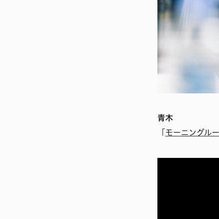
青木
「
モーニングル