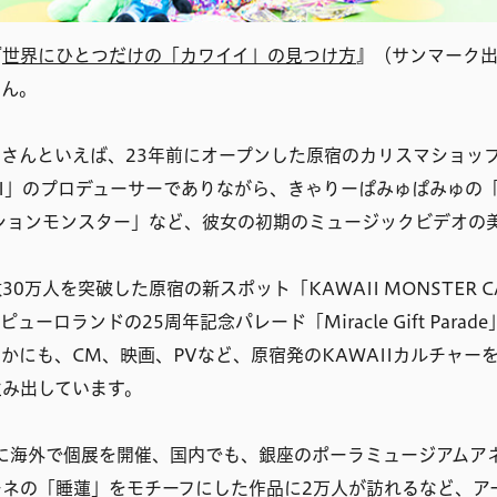
『
世界にひとつだけの「カワイイ」の見つけ方
』（サンマーク
さん。
さんといえば、23年前にオープンした原宿のカリスマショッ
OKI」のプロデューサーでありながら、きゃりーぱみゅぱみゅの「P
ションモンスター」など、彼女の初期のミュージックビデオの
0万人を突破した原宿の新スポット「KAWAII MONSTER 
ューロランドの25周年記念パレード「Miracle Gift Para
かにも、CM、映画、PVなど、原宿発のKAWAIIカルチャー
生み出しています。
に海外で個展を開催、国内でも、銀座のポーラミュージアムア
モネの「睡蓮」をモチーフにした作品に2万人が訪れるなど、ア