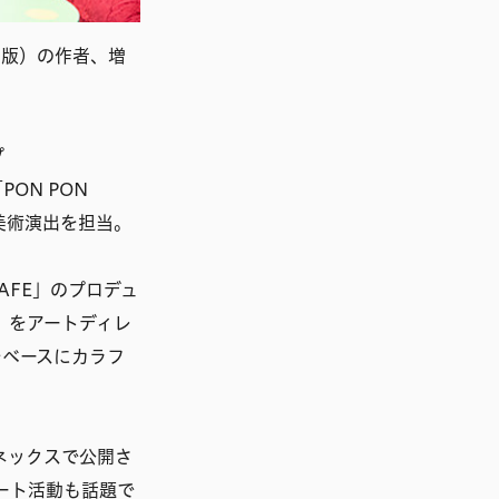
出版）の作者、増
プ
ON PON
美術演出を担当。
CAFE」のプロデュ
de」をアートディレ
をベースにカラフ
ネックスで公開さ
ート活動も話題で