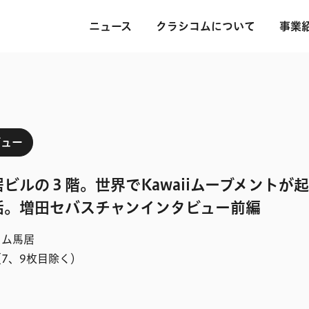
ニュース
クラシコムについて
事業
ビュー
ビルの３階。世界でKawaiiムーブメントが
話。増田セバスチャンインタビュー前編
コム馬居
7、9枚目除く）