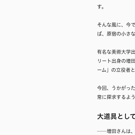
す。
そんな風に、今
ば、原宿の小さ
有名な美術大学
リート出身の増
ーム」の立役者
今回、うかがっ
常に探求するよ
大道具として
──増田さんは