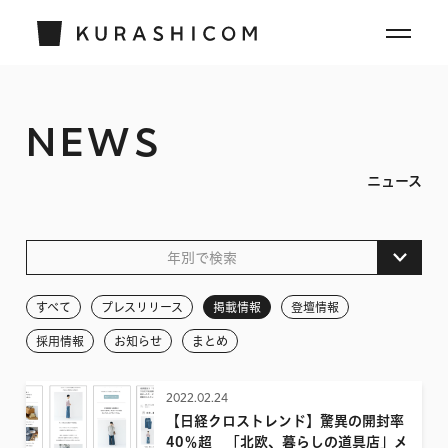
NEWS
ニュース
年別で検索
すべて
すべて
プレスリリース
掲載情報
登壇情報
2026
採用情報
お知らせ
まとめ
2025
2022.02.24
2024
【日経クロストレンド】驚異の開封率
2023
40％超 「北欧、暮らしの道具店」メ