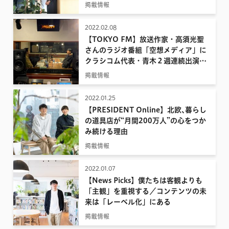
るもの
掲載情報
2022.02.08
【TOKYO FM】放送作家・高須光聖
さんのラジオ番組「空想メディア」に
クラシコム代表・青木２週連続出演い
たします。
掲載情報
2022.01.25
【PRESIDENT Online】北欧､暮らし
の道具店が“月間200万人”の心をつか
み続ける理由
掲載情報
2022.01.07
【News Picks】僕たちは客観よりも
「主観」を重視する／コンテンツの未
来は「レーベル化」にある
掲載情報