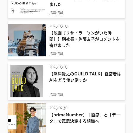
ました
2022
掲載情報
2021
2026.08.03
2020
【映画『リサ・ラーソンがいた時
2019
間』】副社長・佐藤友子がコメントを
寄せました
2018
掲載情報
2017
2026.08.03
【深津貴之のGUILD TALK】経営者は
AIをどう使い倒すか
掲載情報
2026.07.30
【primeNumber】「直感」と「デー
タ」で意思決定する組織へ