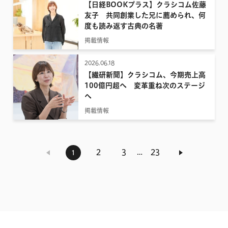
【日経BOOKプラス】クラシコム佐藤
友子 共同創業した兄に薦められ、何
度も読み返す古典の名著
掲載情報
2026.06.18
【繊研新聞】クラシコム、今期売上高
100億円超へ 変革重ね次のステージ
へ
掲載情報
…
2
3
23
1