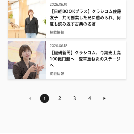
2026.06.19
【日経BOOKプラス】クラシコム佐藤
友子 共同創業した兄に薦められ、何
度も読み返す古典の名著
掲載情報
2026.06.18
【繊研新聞】クラシコム、今期売上高
100億円超へ 変革重ね次のステージ
へ
掲載情報
2
3
4
1