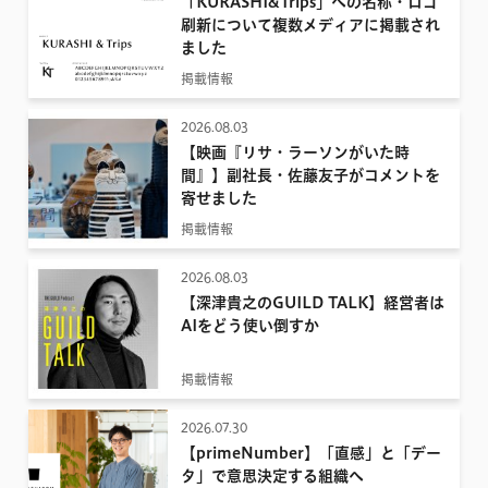
「KURASHI&Trips」への名称・ロゴ
2022
刷新について複数メディアに掲載され
ました
2021
掲載情報
2020
2026.08.03
2019
【映画『リサ・ラーソンがいた時
2018
間』】副社長・佐藤友子がコメントを
寄せました
2017
掲載情報
2026.08.03
【深津貴之のGUILD TALK】経営者は
AIをどう使い倒すか
掲載情報
2026.07.30
【primeNumber】「直感」と「デー
タ」で意思決定する組織へ