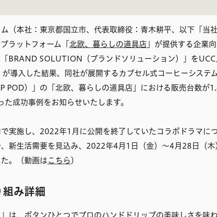
コム（本社：東京都国立市、代表取締役：青木耕平、以下「当
ープラットフォーム「
北欧、暮らしの道具店
」が提供する企業向
「BRAND SOLUTION（ブランドソリューション）」をUC
）が導入した結果、同社が展開するカプセル式コーヒーシステ
IP POD）」の「北欧、暮らしの道具店」における販売台数が1
なった成功事例をお知らせいたします。
で実施し、2022年1月に公開を終了していたコラボドラマに
、新生活需要を見込み、2022年4月1日（金）〜4月28日（
した。（動画は
こちら
）
り組み詳細
ド
」は、ボタンひとつでプロのハンドドリップの美味しさを味