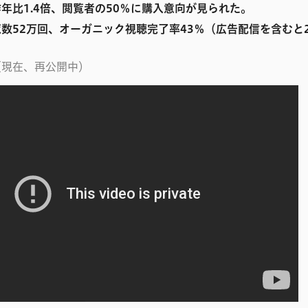
年比1.4倍、閲覧者の50％に購入意向が見られた。
数52万回、オーガニック視聴完了率43％（広告配信を含むと2
（現在、再公開中）