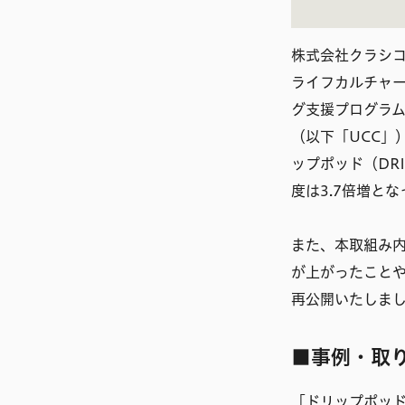
株式会社クラシ
ライフカルチャ
グ支援プログラム
（以下「UCC」
ップポッド（DR
度は3.7倍増と
また、本取組み内
が上がったことや
再公開いたしま
■事例・取
「
ドリップポッ