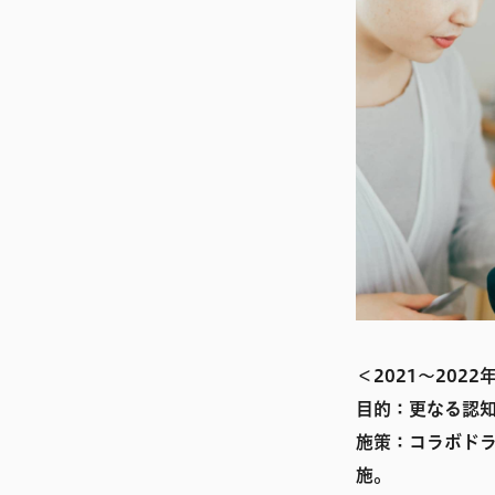
＜2021〜202
目的：更なる認
施策：コラボド
施。