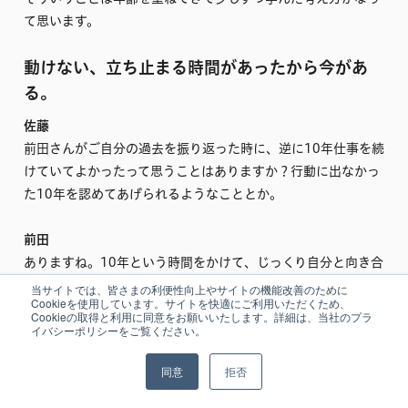
て思います。
動けない、立ち止まる時間があったから今があ
る。
佐藤
前田さんがご自分の過去を振り返った時に、逆に10年仕事を続
けていてよかったって思うことはありますか？行動に出なかっ
た10年を認めてあげられるようなこととか。
前田
ありますね。10年という時間をかけて、じっくり自分と向き合
うことが出来ましたし、1つの仕事をしたぞと一区切りが付け
当サイトでは、皆さまの利便性向上やサイトの機能改善のために
Cookieを使用しています。サイトを快適にご利用いただくため、
られたということはありますね。
Cookieの取得と利用に同意をお願いいたします。詳細は、当社のプラ
イバシーポリシーをご覧ください。
ただ、すぐ辞めてたら、もっと色んな学校で花の勉強をできた
同意
拒否
かもしれない、という想いはありますし、実はその10年続けて
きたことで、辞めた後に苦しい時期もあったんです。