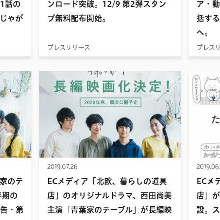
1話の
ンロード突破。12/9 第2弾スタン
ア・動
じゃが
プ無料配布開始。
括する
へ。
プレスリリース
プレス
2019.07.26
2019.06
家のテ
ECメディア「北欧、暮らしの道具
ECメ
半期の
店」のオリジナルドラマ、西田尚美
店」が
広告・第
主演「青葉家のテーブル」が長編映
設。ス