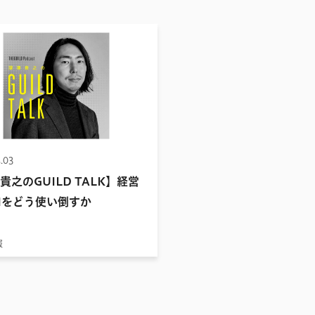
.03
貴之のGUILD TALK】経営
Iをどう使い倒すか
報