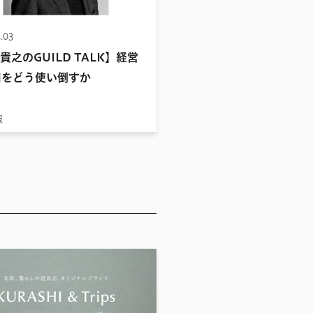
.03
貴之のGUILD TALK】経営
Iをどう使い倒すか
報