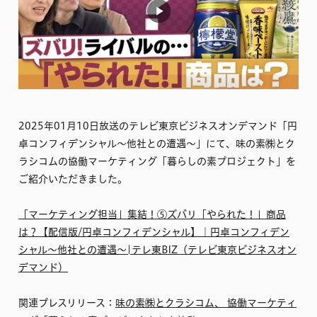
2025年01月10日放送のテレビ東京ビジネスオンデマンド「円
卓コンフィデンシャル～他社との遭遇～」にて、味の素㈱とク
ラシコムの協働マーケティング「暮らしの素プロジェクト」を
ご紹介いただきました。
「マーケティング担当」集結！⑤ズバリ「やられた！」商品
は？【配信版/円卓コンフィデンシャル】｜円卓コンフィデン
シャル～他社との遭遇～|テレ東BIZ（テレビ東京ビジネスオン
デマンド）
関連プレスリリース：
味の素㈱とクラシコム、 協働マーケティ