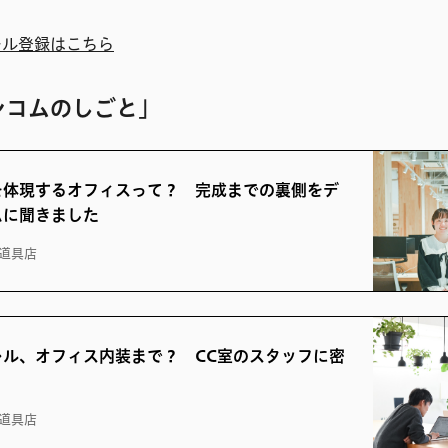
ール登録はこちら
シコムのしごと」
を体現するオフィスって？ 完成までの裏側をデ
ムに聞きました
道具店
レル、オフィス内装まで？ CC室のスタッフに密
道具店