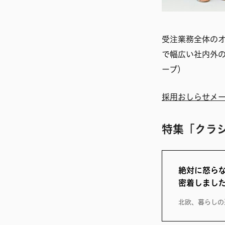
受注業務全体の
で幅広い社内外
ープ）
採用おしらせメ
特集「クラ
絶対に怒ら
密着しまし
北欧、暮らしの