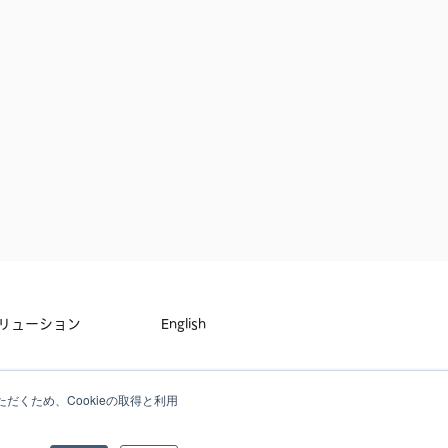
リューション
English
せ
だくため、Cookieの取得と利用
ーポリシー