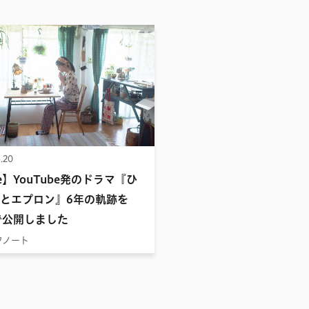
.20
te】YouTube発のドラマ『ひ
とエプロン』6年の軌跡を
eで公開しました
フノート