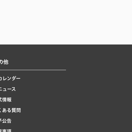
の他
Rカレンダー
Rニュース
式情報
くある質問
子公告
責事項