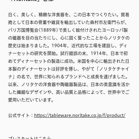
白く、美しく、精緻な洋食器を、この日本でつくりたい。貿易
商として日本の骨董や雑貨を輸出していた森村市左衛門らが、
パリ万国博覧会(1889年)で美しく絵付けされたヨーロッパ製
の磁器を目の当たりにし、心に固く誓ったことからノリタケの
歴史は始まりました。1904年、近代的な工場を建設し、ディ
ナーセットの研究を開始。試行錯誤の末、1914年、日本で初
めてディナーセットの製造に成功。米国を中心に輸出された日
本製のディナーセットは好評を博し、やがて「ノリタケチャイ
ナ」の名で、世界に知られるブランドへと成長を遂げました。
以来、ノリタケの洋食器や陶磁器製品は、日本の美意識を活か
した繊細なデザインや、高い品質と品格によって、世界中でご
愛用いただいています。
公式サイト：
https://tableware.noritake.co.jp/f/product/
プレスキットは
こちら