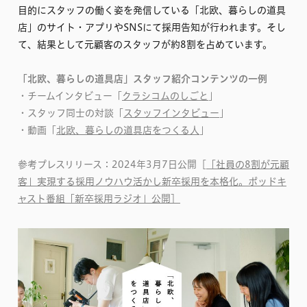
目的にスタッフの働く姿を発信している「北欧、暮らしの道具
店」のサイト・アプリやSNSにて採用告知が行われます。そし
て、結果として元顧客のスタッフが約8割を占めています。
「北欧、暮らしの道具店」スタッフ紹介コンテンツの一例
・チームインタビュー「
クラシコムのしごと
」
・スタッフ同士の対談「
スタッフインタビュー
」
・動画「
北欧、暮らしの道具店をつくる人
」
参考プレスリリース：2024年3月7日公開［
「社員の8割が元顧
客」実現する採用ノウハウ活かし新卒採用を本格化。ポッドキ
ャスト番組「新卒採用ラジオ」公開］