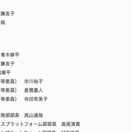
佐藤友子
達哉
 青木耕平
佐藤友子
口揚平
査等委員） 市川祐子
査等委員） 倉貫義人
査等委員） 寺田有美子
開発部部長 高山達哉
ネスプラットフォーム部部長 高尾清貴