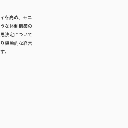
ティを高め、モニ
ような体制構築の
意思決定について
より機動的な経営
です。