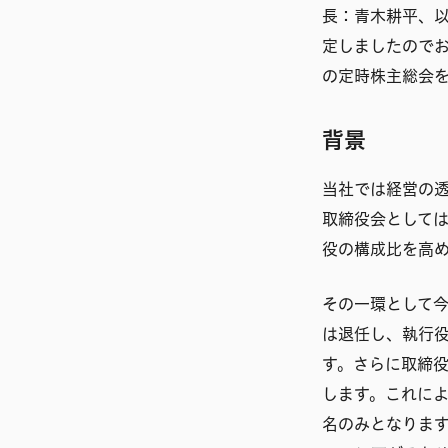
長：青木耕平、以
定しましたのでお
の定時株主総会
背景
当社では経営の
取締役会として
役の構成比を高
その一環として今
は退任し、執行
す。さらに取締
します。これによ
名のみとなります