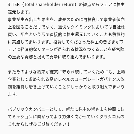
3.TSR（Total shareholder return）の観点からフェアに株主
還元します。
事業が生み出した果実を、成長のために再投資して事業価値向
上を図ることだけでなく、適切なタイミングにおいては自社株
買い、配当という形で直接的に株主還元していくことも積極的
に実施してまいります。投資してくださった株主の皆さまがフ
ェアに経済的なリターンが得られる状況をつくることを経営陣
の重要な責務と捉えて真摯に取り組んでまいります。
またそのような約束が確実に守られ続けていくためにも、上場
企業として求められる高いレベルのコーポレートガバナンス体
制を維持し磨き上げていくことにしっかりと取り組んでまいり
ます。
パブリックカンパニーとして、新たに株主の皆さまを仲間にし
てミッションに向かってより力強く向かっていくクラシコムの
これからにぜひご期待ください！