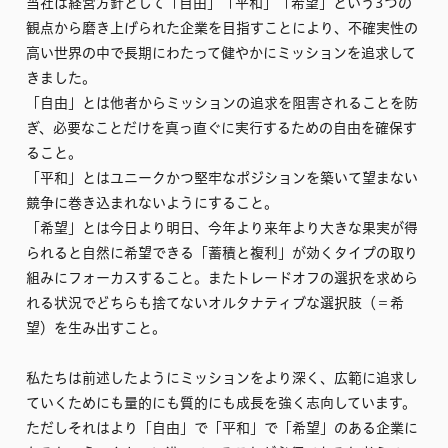
当社は経営方針として「自由」「平和」「希望」という3つの
観点から磨き上げられた企業を目指すことにより、不確実性の
高い世界の中で長期にわたって健やかにミッションを追求して
きました。
「自由」とは他者からミッションの追求を阻害されることを防
ぎ、必要なことだけを真っ直ぐに実行するための自由を確保す
ること。
「平和」とはユニークかつ堅牢なポジションを築いて望まない
競争に巻き込まれないようにすること。
「希望」とは今日より明日、今年より来年より大きな果実が得
られると自然に希望できる「蓄積と複利」が効くタイプの取り
組みにフォーカスすること。またトレードオフの選択を求めら
れる状況でどちらも捨てないオルタナティブな選択肢（＝希
望）を生み出すこと。
私たちは前述したようにミッションをより深く、広範に追求し
ていくためにも量的にも質的にも成長を強く志向しています。
ただしそれはより「自由」で「平和」で「希望」のある企業に